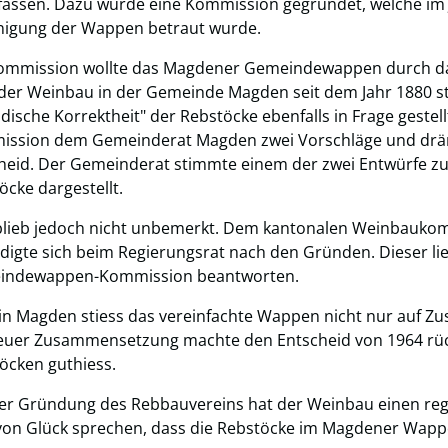
fassen. Dazu wurde eine Kommission gegründet, welche im 
nigung der Wappen betraut wurde.
ommission wollte das Magdener Gemeindewappen durch da
der Weinbau in der Gemeinde Magden seit dem Jahr 1880 st
ldische Korrektheit" der Rebstöcke ebenfalls in Frage gestell
ssion dem Gemeinderat Magden zwei Vorschläge und drän
heid. Der Gemeinderat stimmte einem der zwei Entwürfe 
öcke dargestellt.
blieb jedoch nicht unbemerkt. Dem kantonalen Weinbaukomm
digte sich beim Regierungsrat nach den Gründen. Dieser li
indewappen-Kommission beantworten.
in Magden stiess das vereinfachte Wappen nicht nur auf Z
euer Zusammensetzung machte den Entscheid von 1964 rück
öcken guthiess.
der Gründung des Rebbauvereins hat der Weinbau einen reg
on Glück sprechen, dass die Rebstöcke im Magdener Wappe