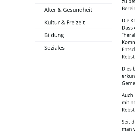
zu be
Berei
Alter & Gesundheit
Die K
Kultur & Freizeit
Dass 
Bildung
"hera
Kommi
Soziales
Entsc
Rebst
Dies 
erkun
Geme
Auch 
mit n
Rebst
Seit 
man v