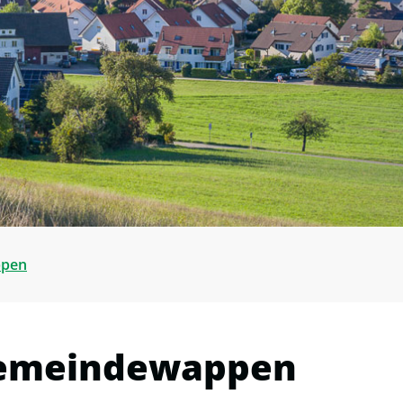
(ausgewählt)
pen
emeindewappen